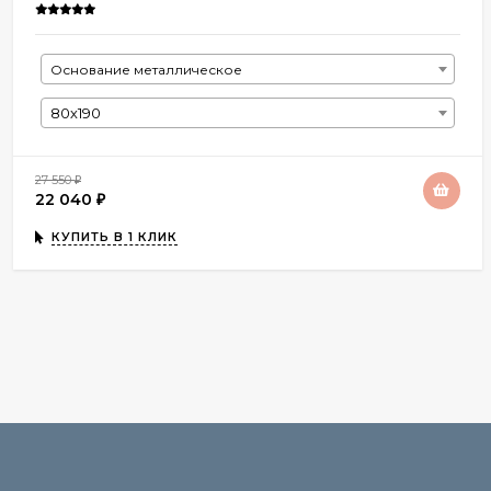
Основание металлическое
80х190
27 550
₽
22 040
₽
КУПИТЬ В 1 КЛИК