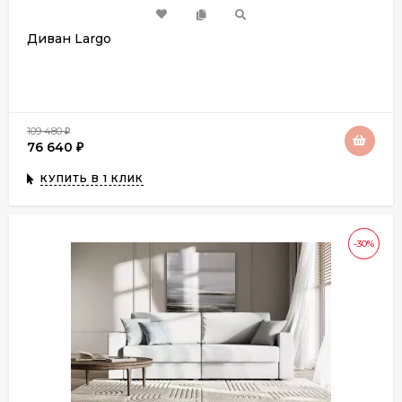
Диван Largo
109 480
₽
76 640
₽
КУПИТЬ В 1 КЛИК
-30%