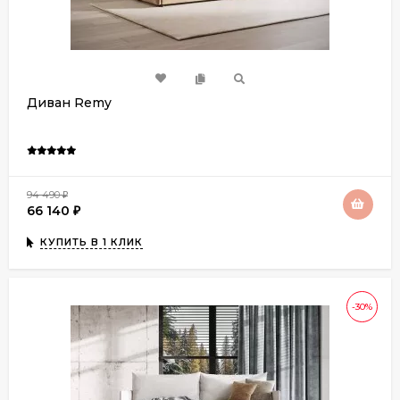
Диван Remy
94 490
₽
66 140
₽
КУПИТЬ В 1 КЛИК
-30%