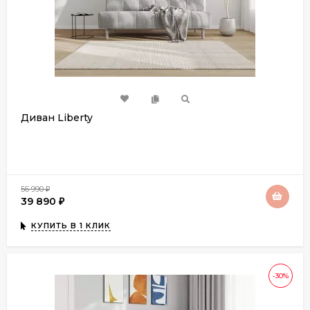
Диван Liberty
56 990
₽
39 890
₽
КУПИТЬ В 1 КЛИК
-30%