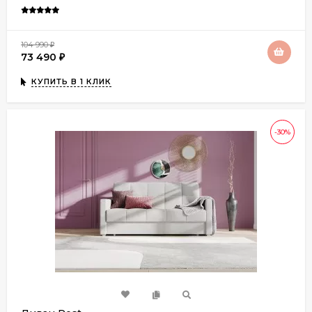
104 990
₽
73 490
₽
КУПИТЬ В 1 КЛИК
-30%