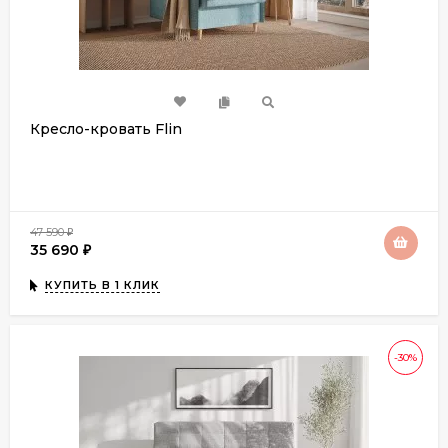
Кресло-кровать Flin
47 590
₽
35 690
₽
КУПИТЬ В 1 КЛИК
-30%