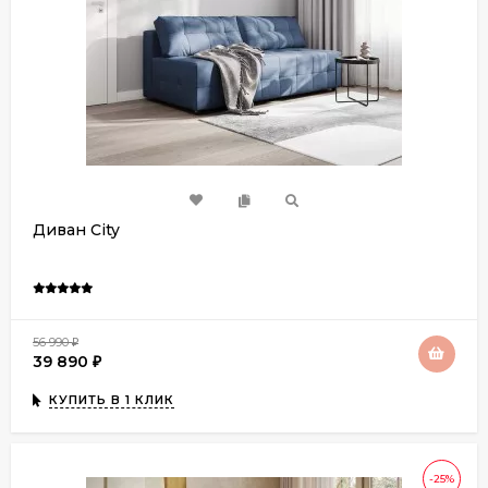
Диван City
56 990
₽
39 890
₽
КУПИТЬ В 1 КЛИК
-25%