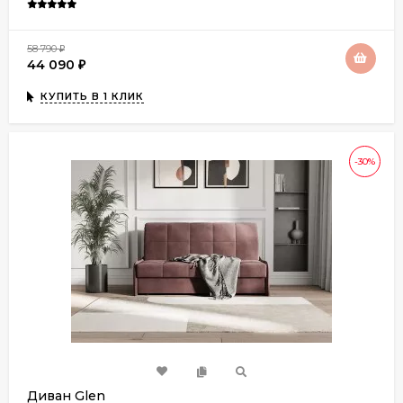
58 790
₽
44 090
₽
КУПИТЬ В 1 КЛИК
-30%
Диван Glen