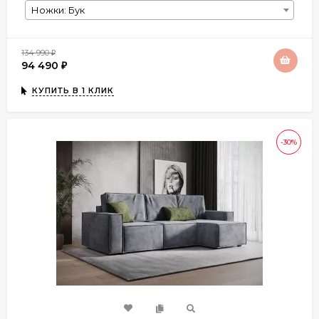
Ножки: Бук
134 990
₽
94 490
₽
КУПИТЬ В 1 КЛИК
-30%