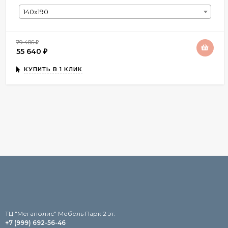
140х190
79 486
₽
55 640
₽
КУПИТЬ В 1 КЛИК
TЦ "Мегаполис" Мебель Парк 2 эт.
+7 (999) 692-56-46