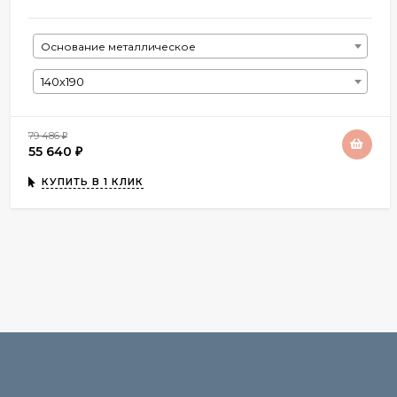
Основание металлическое
140х190
79 486
₽
55 640
₽
КУПИТЬ В 1 КЛИК