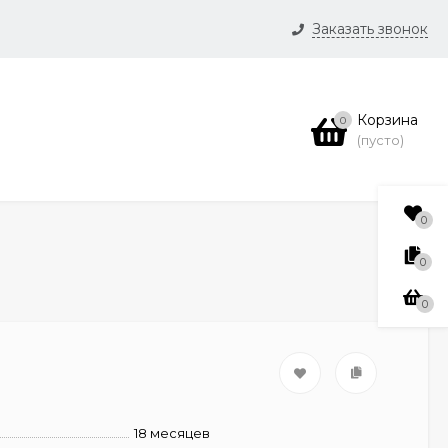
Заказать звонок
и
Корзина
0
нсии
(пусто)
0
0
0
18 месяцев