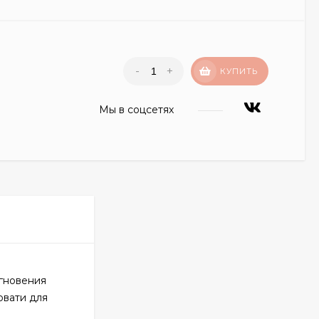
-
+
КУПИТЬ
Мы в соцсетях
гновения
овати для