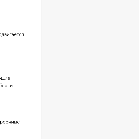
сдвигается
ющие
борки.
строенные