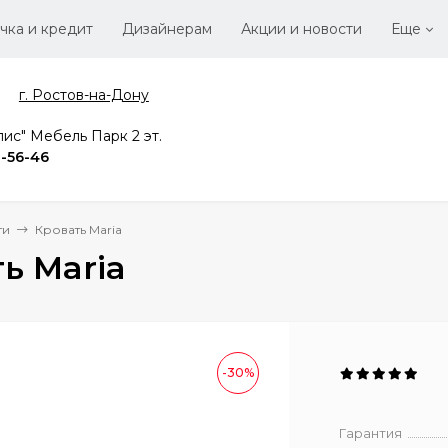
чка и кредит
Дизайнерам
Акции и новости
Еще
г. Ростов-на-Дону
Стать
Вака
ис" Мебель Парк 2 эт.
2-56-46
ти
Кровать Maria
ь Maria
-30%
Гарантия