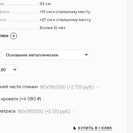
ья
93 см
ирине
+13 см к спальному месту
ине
+27 см к спальному месту
Более 10 лет
ТИКИ
ней части спинки
80х190/200 (+2 720 руб.)
кровати (+
4 080
)
₽
матраса
80х190/200 (+5 130 руб.)
КУПИТЬ В 1 КЛИК