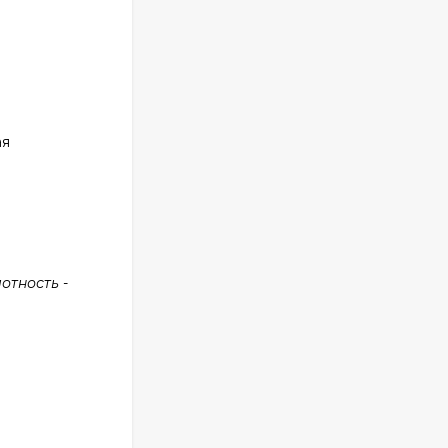
ая
отность -