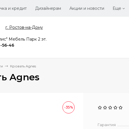
чка и кредит
Дизайнерам
Акции и новости
Еще
г. Ростов-на-Дону
Стать
Вака
ис" Мебель Парк 2 эт.
2-56-46
ти
Кровать Agnes
ь Agnes
-35%
Гарантия