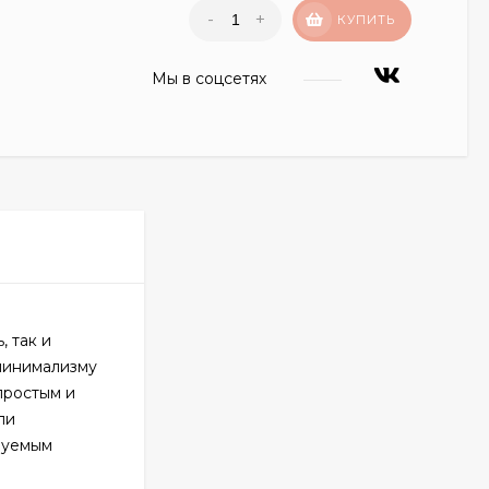
-
+
КУПИТЬ
Мы в соцсетях
, так и
минимализму
простым и
ли
руемым