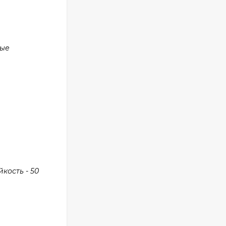
ные
кость - 50