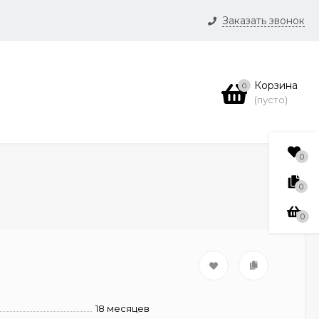
Заказать звонок
и
Корзина
0
нсии
(пусто)
0
0
0
18 месяцев