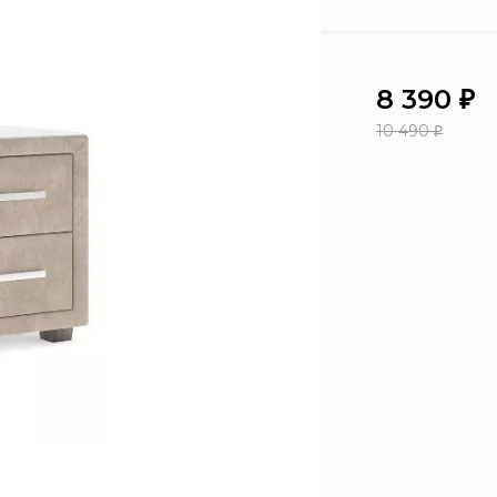
8 390
₽
10 490
₽