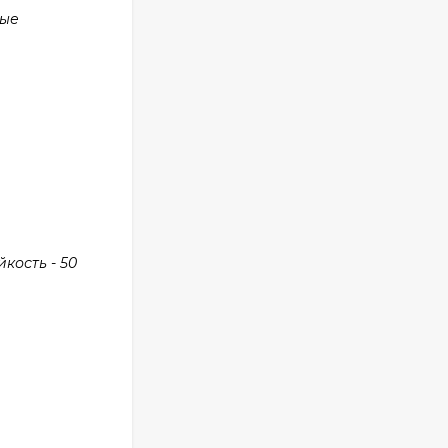
ные
кость - 50