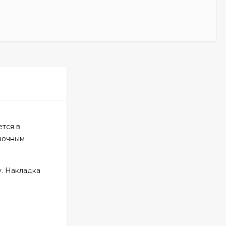
тся в
ивочным
у. Накладка