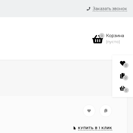
Заказать звонок
и
Корзина
0
нсии
(пусто)
0
0
0
КУПИТЬ В 1 КЛИК