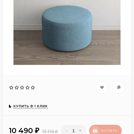
КУПИТЬ В 1 КЛИК
10 490
-
+
₽
КУПИТЬ
13 110
₽