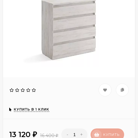
КУПИТЬ В 1 КЛИК
13 120
-
+
₽
КУПИТЬ
16 400
₽