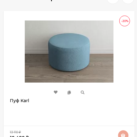
-20%
Пуф Karl
13 110
₽