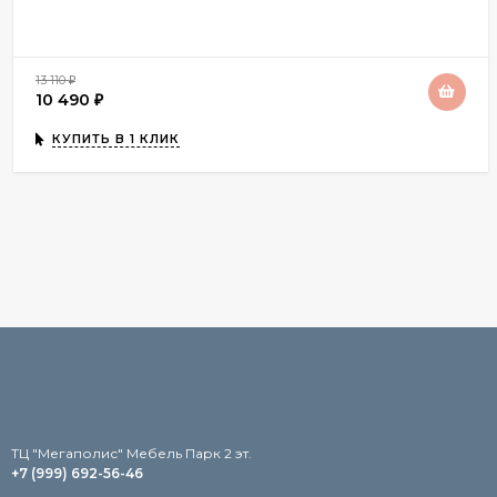
13 110
₽
10 490
₽
КУПИТЬ В 1 КЛИК
TЦ "Мегаполис" Мебель Парк 2 эт.
+7 (999) 692-56-46