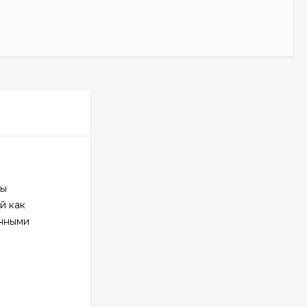
ды
й как
анными