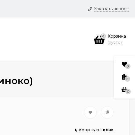
Заказать звонок
и
Корзина
0
нсии
(пусто)
0
иноко)
0
0
КУПИТЬ В 1 КЛИК