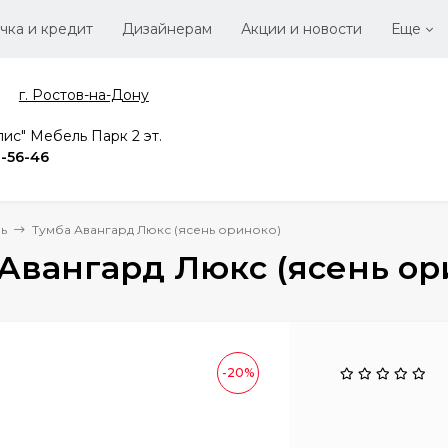
чка и кредит
Дизайнерам
Акции и новости
Еще
г. Ростов-на-Дону
Стать
Вака
ис" Мебель Парк 2 эт.
2-56-46
ь
Тумба Авангард Люкс (ясень ориноко)
Авангард Люкс (ясень ор
-20%