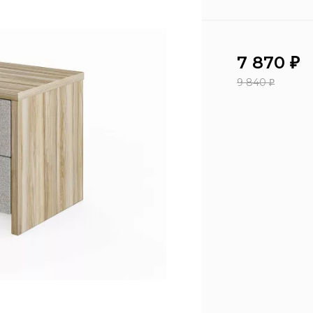
7 870
₽
9 840
₽