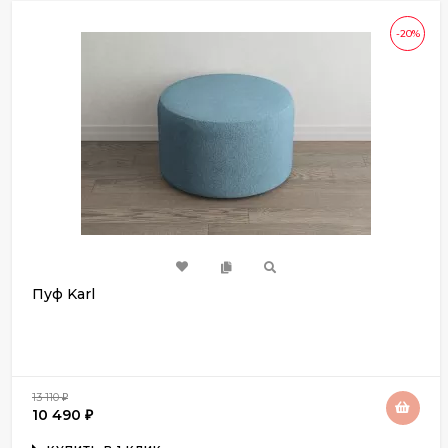
-20%
Пуф Karl
13 110
₽
10 490
₽