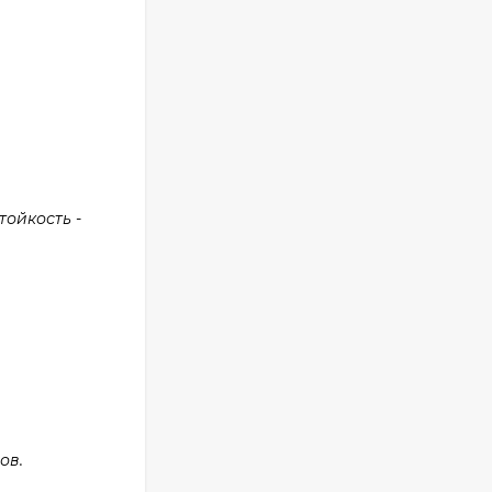
ойкость -
ов.