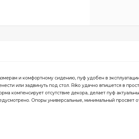
азмерам и комфортному сидению, пуф удобен в эксплуатаци
енести или задвинуть под стол. Riko удачно впишется в прос
орма компенсирует отсутствие декора, делает пуф актуальн
едусмотрено. Опоры универсальные, минимальный просвет от