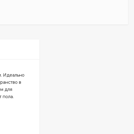
и. Идеально
транство в
ым для
 пола.