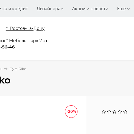
чка и кредит
Дизайнерам
Акции и новости
Еще
г. Ростов-на-Дону
Стать
Вака
ис" Мебель Парк 2 эт.
2-56-46
ь
Пуф Riko
ko
-20%