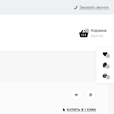
Заказать звонок
и
Корзина
0
нсии
(пусто)
0
0
0
КУПИТЬ В 1 КЛИК