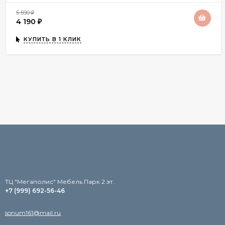
5 590
₽
4 190
₽
КУПИТЬ В 1 КЛИК
TЦ "Мегаполис" Мебель Парк 2 эт.
+7 (999) 692-56-46
sonum161@mail.ru