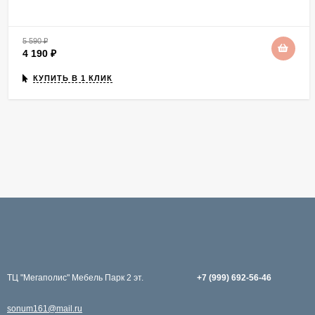
5 590
₽
4 190
₽
КУПИТЬ В 1 КЛИК
TЦ "Мегаполис" Мебель Парк 2 эт.
+7 (999) 692-56-46
sonum161@mail.ru