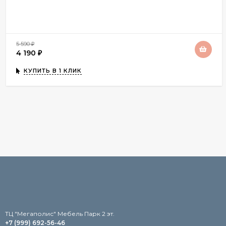
5 590
₽
4 190
₽
КУПИТЬ В 1 КЛИК
TЦ "Мегаполис" Мебель Парк 2 эт.
+7 (999) 692-56-46