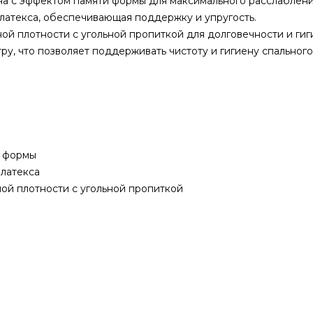
а с эффектом памяти формы для максимального расслаблени
латекса, обеспечивающая поддержку и упругость.
й плотности с угольной пропиткой для долговечности и гиг
у, что позволяет поддерживать чистоту и гигиену спального
ю формы
 латекса
ой плотности с угольной пропиткой