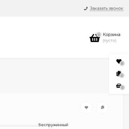
Заказать звонок
и
Корзина
0
нсии
(пусто)
0
0
0
Беспружинный