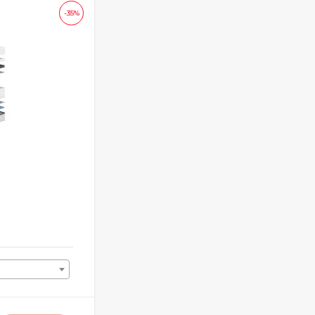
-35%
Матрас Astra Middle
80х190