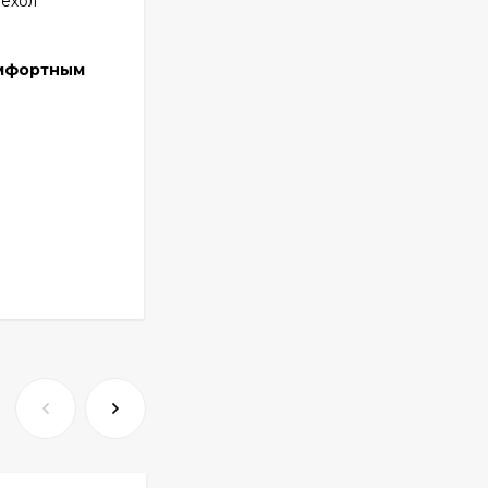
чехол
омфортным