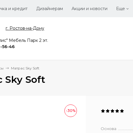
чка и кредит
Дизайнерам
Акции и новости
Еще
г. Ростов-на-Дону
Стать
Вака
ис" Мебель Парк 2 эт.
2-56-46
сы
Матрас Sky Soft
 Sky Soft
-30%
Основа