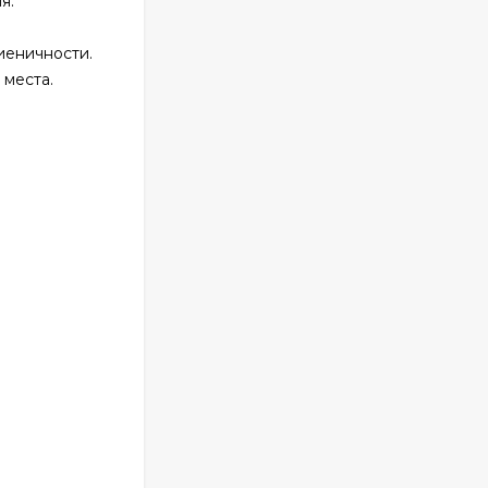
я.
иеничности.
 места.