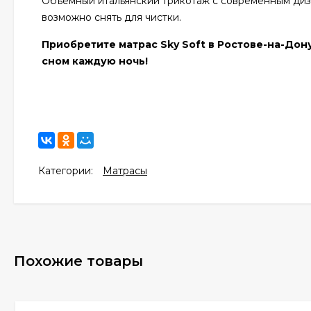
Объемный итальянский трикотаж с современным диз
возможно снять для чистки.
Приобретите матрас Sky Soft в Ростове-на-До
сном каждую ночь!
Категории:
Матрасы
Похожие товары