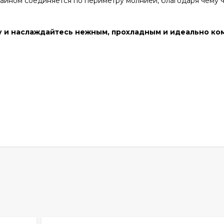
айном соединяется по периметру молнией, благодаря чему 
ну и наслаждайтесь нежным, прохладным и идеально к