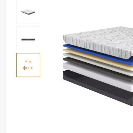
+ 4
фото