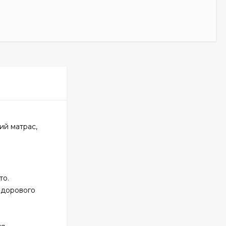
ий матрас,
то.
здорового