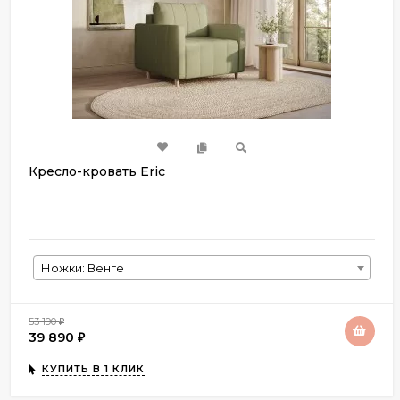
Кресло-кровать Eric
Ножки: Венге
53 190
₽
39 890
₽
КУПИТЬ В 1 КЛИК