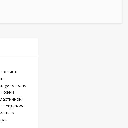
озволяет
от
идуальность.
 ножки
эластичной
ота сидения
циально
ра.