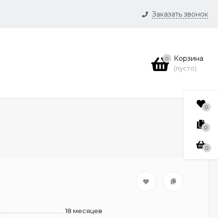
Заказать звонок
и
Корзина
0
нсии
(пусто)
0
0
0
18 месяцев