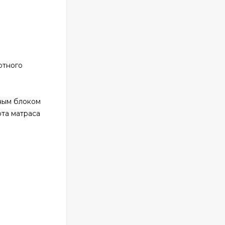
ртного
нным блоком
та матраса