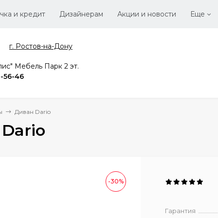
чка и кредит
Дизайнерам
Акции и новости
Еще
г. Ростов-на-Дону
Стать
Вака
ис" Мебель Парк 2 эт.
2-56-46
ы
Диван Dario
Dario
-30%
Гарантия