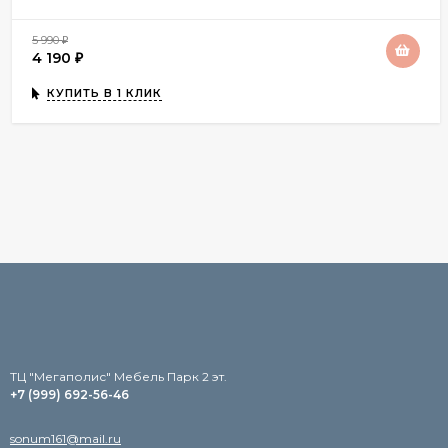
5 990
₽
4 190
₽
КУПИТЬ В 1 КЛИК
TЦ "Мегаполис" Мебель Парк 2 эт.
+7 (999) 692-56-46
sonum161@mail.ru