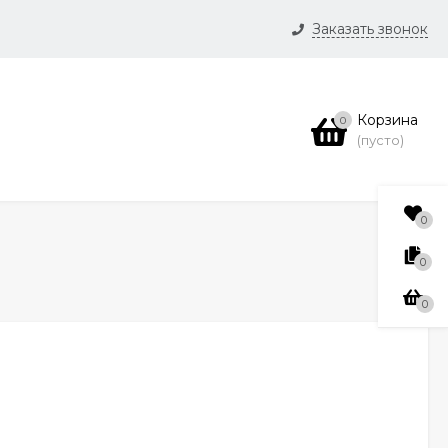
Заказать звонок
и
Корзина
0
нсии
(пусто)
0
0
0