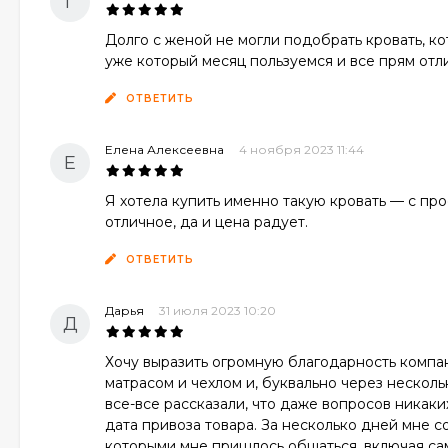
Г
Долго с женой не могли подобрать кровать, кот
уже который месяц пользуемся и все прям отл
ОТВЕТИТЬ
Елена Алексеевна
4 ноября 2023 11:44
Е
Я хотела купить именно такую кровать — с про
отличное, да и цена радует.
ОТВЕТИТЬ
Дарья
31 июля 2023 10:20
Д
Хочу выразить огромную благодарность компани
матрасом и чехлом и, буквально через нескол
все-все рассказали, что даже вопросов никаких
дата привоза товара. За несколько дней мне с
которыми мне пришлось общаться, включая сам