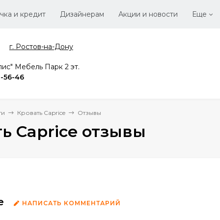
чка и кредит
Дизайнерам
Акции и новости
Еще
г. Ростов-на-Дону
Стать
Вака
ис" Мебель Парк 2 эт.
2-56-46
ти
Кровать Caprice
Отзывы
ь Caprice отзывы
e
НАПИСАТЬ КОММЕНТАРИЙ