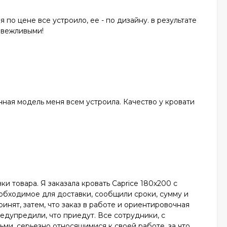
 по цене все устроило, ее - по дизайну. в результате
 вежливыми!
нная модель меня всем устроила. Качество у кровати
и товара. Я заказала кровать Caprice 180х200 с
еобходимое для доставки, сообщили сроки, сумму и
ринят, затем, что заказ в работе и ориентировочная
редупредили, что приедут. Все сотрудники, с
ми, серьезно относящимися к своей работе, за что