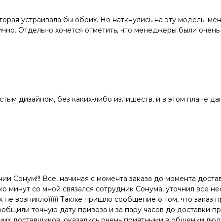
орая устраивала бы обоих. Но наткнулись на эту модель: меня
ично. Отдельно хочется отметить, что менеджеры были очень
стым дизайном, без каких-либо излишеств, и в этом плане да
и Сонум!!! Все, начиная с момента заказа до момента доставк
ько минут со мной связался сотрудник Сонума, уточнил все н
 не возникло))))) Также пришло сообщение о том, что заказ п
ообщили точную дату привоза и за пару часов до доставки п
их доставщиков, оказались очень приятными в общении людь